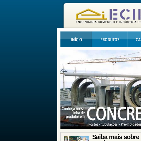
Saiba mais sobre